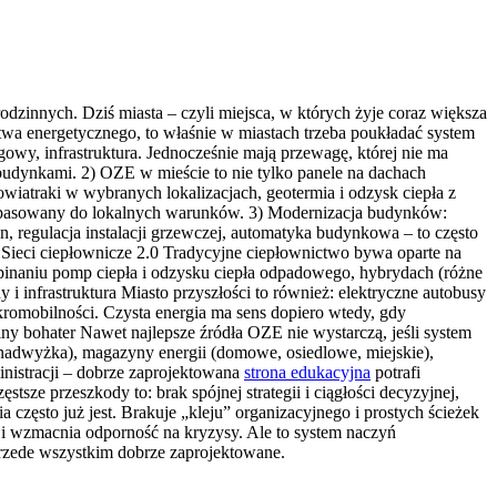
dzinnych. Dziś miasta – czyli miejsca, w których żyje coraz większa
stwa energetycznego, to właśnie w miastach trzeba poukładać system
gowy, infrastruktura. Jednocześnie mają przewagę, której nie ma
budynkami. 2) OZE w mieście to nie tylko panele na dachach
wiatraki w wybranych lokalizacjach, geotermia i odzysk ciepła z
 dopasowany do lokalnych warunków. 3) Modernizacja budynków:
, regulacja instalacji grzewczej, automatyka budynkowa – to często
4) Sieci ciepłownicze 2.0 Tradycyjne ciepłownictwo bywa oparte na
wpinaniu pomp ciepła i odzysku ciepła odpadowego, hybrydach (różne
 i infrastruktura Miasto przyszłości to również: elektryczne autobusy
mikromobilności. Czysta energia ma sens dopiero wtedy, gdy
alny bohater Nawet najlepsze źródła OZE nie wystarczą, jeśli system
st nadwyżka), magazyny energii (domowe, osiedlowe, miejskie),
nistracji – dobrze zaprojektowana
strona edukacyjna
potrafi
stsze przeszkody to: brak spójnej strategii i ciągłości decyzyjnej,
a często już jest. Brakuje „kleju” organizacyjnego i prostych ścieżek
y i wzmacnia odporność na kryzysy. Ale to system naczyń
 przede wszystkim dobrze zaprojektowane.