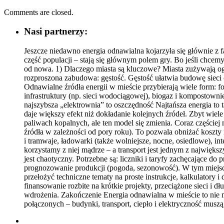
Comments are closed.
Nasi partnerzy:
Jeszcze niedawno energia odnawialna kojarzyła się głównie z 
część populacji – stają się głównym polem gry. Bo jeśli chce
od nowa. 1) Dlaczego miasta są kluczowe? Miasta zużywają ogro
rozproszona zabudowa: gęstość. Gęstość ułatwia budowę sieci
Odnawialne źródła energii w mieście przybierają wiele form: f
infrastruktury (np. sieci wodociągowej), biogaz i kompostow
najszybsza „elektrownia” to oszczędność Najtańsza energia to
daje większy efekt niż dokładanie kolejnych źródeł. Zbyt wiele
paliwach kopalnych, ale ten model się zmienia. Coraz częście
źródła w zależności od pory roku). To pozwala obniżać koszty i
i tramwaje, ładowarki (także wolniejsze, nocne, osiedlowe), in
korzystamy z niej mądrze – a transport jest jednym z największ
jest chaotyczny. Potrzebne są: liczniki i taryfy zachęcające 
prognozowanie produkcji (pogoda, sezonowość). W tym miejscu
przełożyć techniczne tematy na proste instrukcje, kalkulatory i 
finansowanie rozbite na krótkie projekty, przeciążone sieci i d
wdrożenia. Zakończenie Energia odnawialna w mieście to nie m
połączonych – budynki, transport, ciepło i elektryczność musz