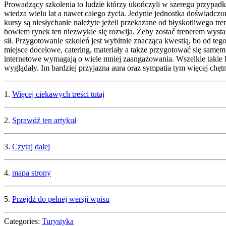
Prowadzący szkolenia to ludzie którzy ukończyli w szeregu przypadk
wiedza wielu lat a nawet całego życia. Jedynie jednostka doświadc
kursy są niesłychanie należyte jeżeli przekazane od błyskotliwego tre
bowiem rynek ten niezwykle się rozwija. Żeby zostać trenerem wystar
sił. Przygotowanie szkoleń jest wybitnie znacząca kwestią, bo od te
miejsce docelowe, catering, materiały a także przygotować się samem
internetowe wymagają o wiele mniej zaangażowania. Wszelkie takie k
wyglądały. Im bardziej przyjazna aura oraz sympatia tym więcej chętn
1.
Więcej ciekawych treści tutaj
2.
Sprawdź ten artykuł
3.
Czytaj dalej
4.
mapa strony
5.
Przejdź do pełnej wersji wpisu
Categories:
Turystyka