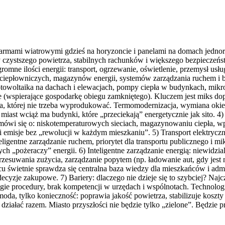
farmami wiatrowymi gdzieś na horyzoncie i panelami na domach jednoro
my czystszego powietrza, stabilnych rachunków i większego bezpieczeń
mne ilości energii: transport, ogrzewanie, oświetlenie, przemysł usłu
 ciepłowniczych, magazynów energii, systemów zarządzania ruchem i 
otowoltaika na dachach i elewacjach, pompy ciepła w budynkach, mikro
nie (wspierające gospodarkę obiegu zamkniętego). Kluczem jest miks
 ta, której nie trzeba wyprodukować. Termomodernizacja, wymiana okien
 miast wciąż ma budynki, które „przeciekają” energetycznie jak sito. 
j mówi się o: niskotemperaturowych sieciach, magazynowaniu ciepła, 
 emisje bez „rewolucji w każdym mieszkaniu”. 5) Transport elektryczny
teligentne zarządzanie ruchem, priorytet dla transportu publicznego i 
ych „pożeraczy” energii. 6) Inteligentne zarządzanie energią: niewidzi
do przesuwania zużycia, zarządzanie popytem (np. ładowanie aut, gdy je
 świetnie sprawdza się centralna baza wiedzy dla mieszkańców i admi
decyzje zakupowe. 7) Bariery: dlaczego nie dzieje się to szybciej? Najczę
ługie procedury, brak kompetencji w urzędach i wspólnotach. Technologi
oda, tylko konieczność: poprawia jakość powietrza, stabilizuje koszt
ą działać razem. Miasto przyszłości nie będzie tylko „zielone”. Będzie