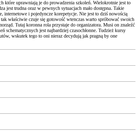
 które uprawniają je do prowadzenia szkoleń. Wielokrotnie jest to
za jest trudna oraz w pewnych sytuacjach mało dostępna. Takie
e, internetowe i pojedyncze korepetycje. Nie jest to dziś nowością
dy tak właściwie czuje się gotowość wtenczas warto spróbować swoich
orząd. Tutaj koronna rola przystaje do organizatora. Musi on znaleźć
leń schematycznych jest najbardziej czasochłonne. Tudzież kursy
tów, wskutek tego to oni nieraz decydują jak pragną by one