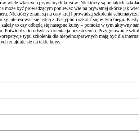
ów wiele własnych prywatnych kursów. Niektórzy są po takich szkołach
zona może być prowadzącym ponieważ wie na prywatnej skórze jak wied
nera. Niektórzy znani są na cały kraj i prowadzą szkolenia schematyczn
czy interesować się jedną z dyscyplin i szkolić się w tym biegu. Kie
go zależy to czy odbędą się następne kursy – pomoże w tym aktywny sam
u. Potwierdza to odsyłacz orientacja przestrzenna. Przygotowanie szko
orepetycje typu szkolenia dla niepełnosprawnych mają być dla internau
ych znajduje się na takie kursy.